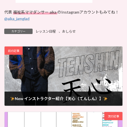
代表
福祉系ママダンサー aika
のInstagramアカウントもみてね！
@aika_jamglad
レッスン日程
、
おしらせ
カテゴリー
前の記事
New インストラクター紹介【天心（てんしん）】
2026-04-09
次の記事