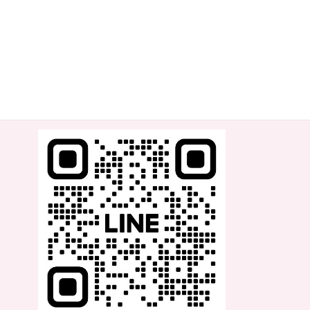
障がいのある方やご高齢の方、
キッズから100歳を越える方まで
幅広い人を対象にしたレッスンと
札幌近郊保育園や福祉施設へ出張ダンスレッスン展開中！
＼より素早くJamgladの情報を知りたい方は是非ご登録を！／
公式LINE：
https://lin.ee/Uvnv04h