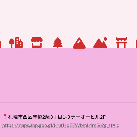
札幌市西区琴似2条3丁目1-3 テーオービル2F
https://maps.app.goo.gl/krufHoEEWbmL4rn56?g_st=ic