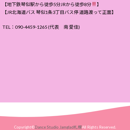
【地下鉄琴似駅から徒歩5分JRから徒歩8分
】
【JR北海道バス 琴似1条3丁目バス停 道路渡って正面】
TEL：090-4459-1265 (代表 南 愛佳)
Copyright©
Dance Studio Jamglad札幌
All Rights Reserved.