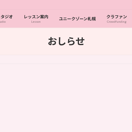
スタジオ
レッスン案内
クラファン
ユニークゾーン札幌
udio
Lesson
Crowdfunding
おしらせ