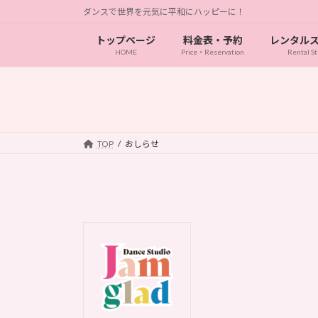
コ
ナ
ダンスで世界を元気に平和にハッピーに！
ン
ビ
トップページ
料金表・予約
レンタル
テ
ゲ
HOME
Price・Reservation
Rental St
ン
ー
ツ
シ
へ
ョ
ス
ン
キ
に
ッ
移
TOP
おしらせ
プ
動