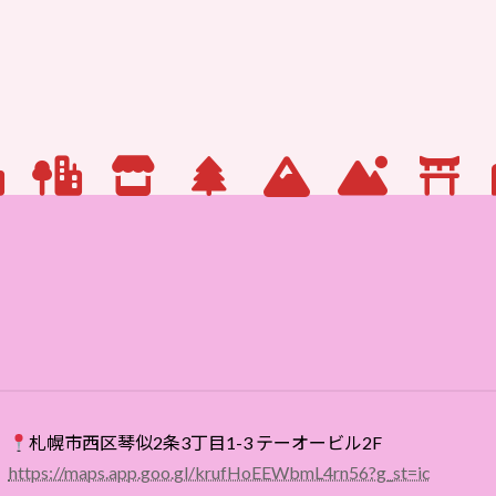
2026-03-10
札幌市西区琴似2条3丁目1-3 テーオービル2F
https://maps.app.goo.gl/krufHoEEWbmL4rn56?g_st=ic