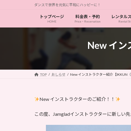
コ
ナ
ダンスで世界を元気に平和にハッピーに！
ン
ビ
トップページ
料金表・予約
レンタル
テ
ゲ
HOME
Price・Reservation
Rental St
ン
ー
ツ
シ
へ
ョ
New イ
ス
ン
キ
に
ッ
移
プ
動
TOP
おしらせ
New インストラクター紹介【IKKUN
New インストラクターのご紹介！！
この度、Jamgladインストラクターに新し