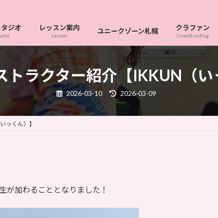
スタジオ
レッスン案内
クラファン
ユニークゾーン札幌
udio
Lesson
Crowdfunding
ンストラクター紹介【IKKUN（
最
2026-03-10
2026-03-09
終
更
新
日
（いっくん）】
時
:
い先生が加わることとなりました！