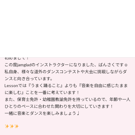
Dance Studio Jamglad
新インストラクター紹介第二弾！
つづいては
ばんさく
です！
ばんさくからコメント！
初めまして！
この度jamgladのインストラクターになりました、ばんさくです☺
私自身、様々な道外のダンスコンテストや大会に挑戦しながらダ
ンスと向き合っています。
Lessonでは『うまく踊ること』よりも『音楽を自由に感じたまま
に楽しむ』ことを一番に考えています！
また、保育士免許・幼稚園教諭免許を持っているので、年齢や一人
ひとりのペースに合わせた関わりを大切にしていきます！
一緒に音楽とダンスを楽しみましょう♩