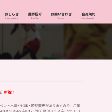
おしらせ
講師紹介
お問い合わせ
会員規約
Information
Profile
Contact
Membership
せ
新着!!
ベント出演や代講・時間変更がありますので、ご確
ANダンスFES
8/19（水）琴似フェス
8/22（土）