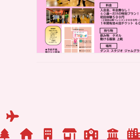
投
稿
の
ペ
ー
ジ