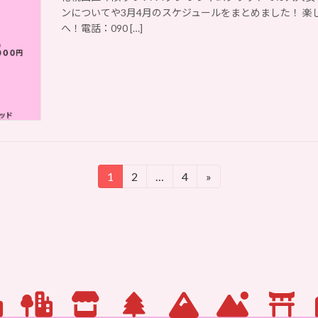
ンについてや3月4月のスケジュールをまとめました！ 楽
へ！電話：090 […]
1
2
…
4
»
固
固
固
定
定
定
ペ
ペ
ペ
ー
ー
ー
ジ
ジ
ジ