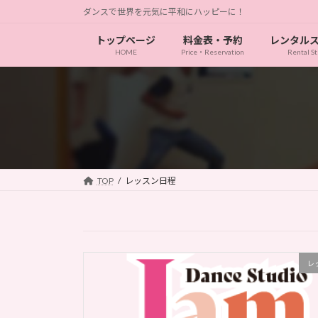
コ
ナ
ダンスで世界を元気に平和にハッピーに！
ン
ビ
トップページ
料金表・予約
レンタル
テ
ゲ
HOME
Price・Reservation
Rental St
ン
ー
ツ
シ
へ
ョ
ス
ン
キ
に
ッ
移
プ
動
TOP
レッスン日程
レ