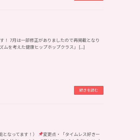
を公開します！ 7月は一部修正がありましたので再掲載となり
ムを考えた健康ヒップホップクラス」 […]
続きを読む
能となってます！）
変更点・「タイムレス好きー