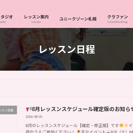
スタジオ
レッスン案内
クラファン
ユニークゾーン札幌
udio
Lesson
Crowdfunding
レッスン日程
8月レッスンスケジュール確定版のお知ら
ッスン日程
2026-08-05
8月のレッスンスケジュール【確定・修正版】です
イ
認のうえご参加ください！
主なイベント
8/9（土）M