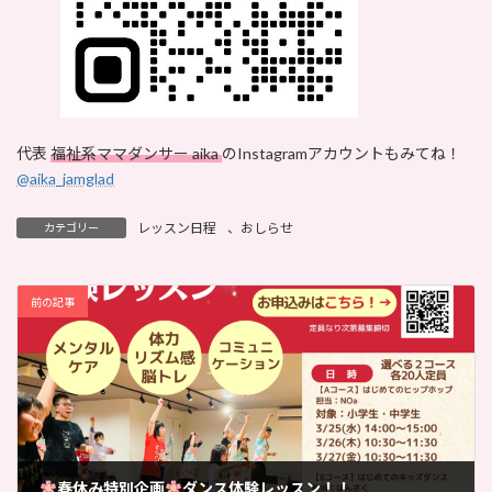
代表
福祉系ママダンサー aika
のInstagramアカウントもみてね！
@aika_jamglad
レッスン日程
、
おしらせ
カテゴリー
前の記事
春休み特別企画
ダンス体験レッスン！！