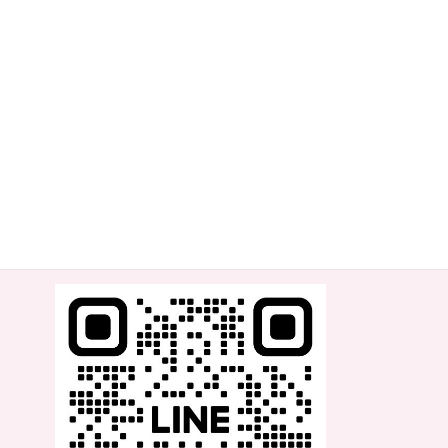
ダンス スタジオ ジャムグラッド
Dance Studio Jamglad
@dance_studio_jamglad
障がいのある方やご高齢の方、
キッズから100歳を越える方まで
幅広い人を対象にしたレッスンと
札幌近郊保育園や福祉施設へ出張ダンスレッスン展開中！
＼より素早くJamgladの情報を知りたい方は是非ご登録を！／
公式LINE
https://lin.ee/Uvnv04h