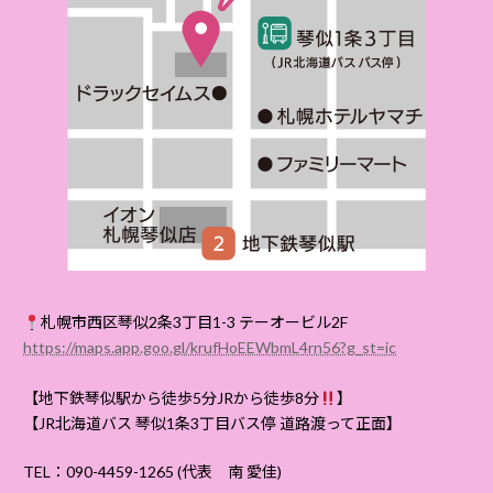
札幌市西区琴似2条3丁目1-3 テーオービル2F
https://maps.app.goo.gl/krufHoEEWbmL4rn56?g_st=ic
【地下鉄琴似駅から徒歩5分JRから徒歩8分
】
【JR北海道バス 琴似1条3丁目バス停 道路渡って正面】
TEL：090-4459-1265 (代表 南 愛佳)