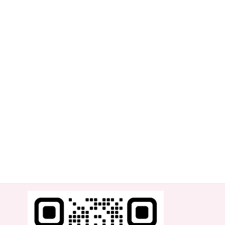
みんなで楽しい日曜日にしましょう！
お待ちしています
･゜ﾟ･
.:*･' *::
･゜ﾟ･
ダンス スタジオ ジャムグラッド
Dance Studio Jamglad
@dance_studio_jamglad
障がいのある方やご高齢の方、
キッズから100歳を越える方まで
幅広い人を対象にしたレッスンと
札幌近郊保育園や福祉施設へ出張ダンスレッスン展開中！
＼より素早くJamgladの情報を知りたい方は是非ご登録を！／
公式LINE
https://lin.ee/Uvnv04h