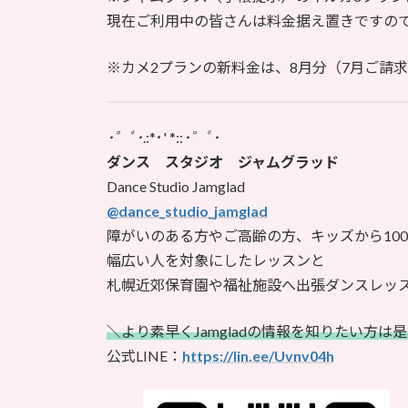
現在ご利用中の皆さんは料金据え置きですの
※カメ2プランの新料金は、8月分（7月ご請
･゜ﾟ･
.:*･' *::
･゜ﾟ･
ダンス スタジオ ジャムグラッド
Dance Studio Jamglad
@dance_studio_jamglad
障がいのある方やご高齢の方、キッズから10
幅広い人を対象にしたレッスンと
札幌近郊保育園や福祉施設へ出張ダンスレッ
＼より素早くJamgladの情報を知りたい方は
公式LINE：
https://lin.ee/Uvnv04h