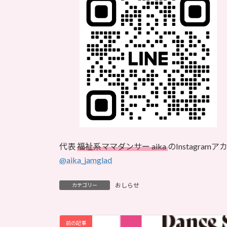
代表
福祉系ママダンサー aika
のInstagra
@aika_jamglad
おしらせ
カテゴリー
前の記事