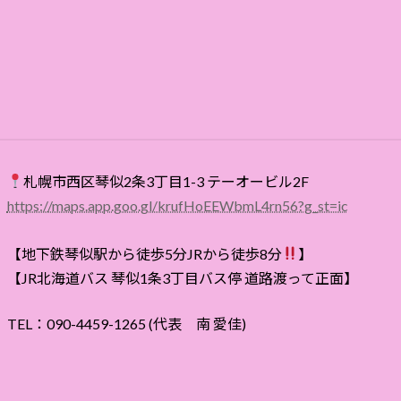
札幌市西区琴似2条3丁目1-3 テーオービル2F
https://maps.app.goo.gl/krufHoEEWbmL4rn56?g_st=ic
【地下鉄琴似駅から徒歩5分JRから徒歩8分
】
【JR北海道バス 琴似1条3丁目バス停 道路渡って正面】
TEL：090-4459-1265 (代表 南 愛佳)