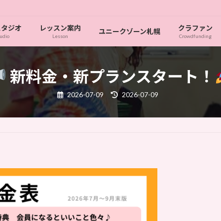
スタジオ
レッスン案内
クラファン
ユニークゾーン札幌
udio
Lesson
Crowdfunding
新料金・新プランスタート！
最
2026-07-09
2026-07-09
終
更
新
日
時
: