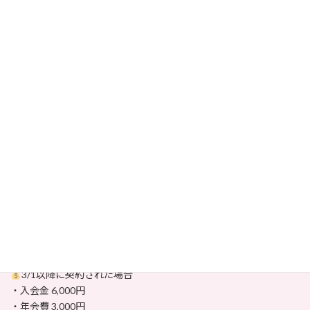
⑦ 同意書にチェック
⑧「プランを契約する」を押す
これで完了です！
⸻
どのプランを選べばいいか分からない…
手続きが苦手…
そんな方は、
aika・よっしーが相談に乗ります
お気軽にお問い合わせください♪
dance.studio.jamglad@gmail.com
⸻
3/1以降に契約された場合
・入会金 6,000円
・年会費 3,000円