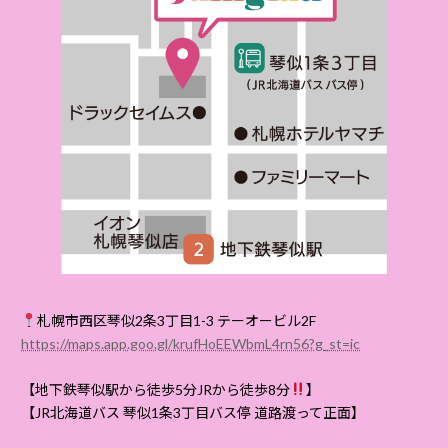
札幌市西区琴似2条3丁目1-3 テーオービル2F
https://maps.app.goo.gl/krufHoEEWbmL4rn56?g_st=ic
【地下鉄琴似駅から徒歩5分JRから徒歩8分
】
【JR北海道バス 琴似1条3丁目バス停 道路渡って正面】