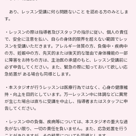
あり、レッスン受講に何ら問題ないこと を認める方のみとしま
す。
・レッスンの際は指導者及びスタッフの指示に従い、個人の責任
で、安全に注意を払い、自らの身体的限界を超えない範囲でレッ
スンを受講いただきます。アレルギー体質の方、負傷中・疾病中
の方、妊娠中の方、先天的または後天的な理由で身体機能の一部
に障害をお持ちの方は、主治医の承諾のもと、レッスン受講前に
必ず申告してください。また、緊急の際に知っておいて欲しい応
急処置が ある場合も同様とします。
・本スタジオが行うレッスンは医療行為ではなく、心身の健康維
持・向上を目的としています。万一レッスン中に体調などに異常
が生じた場合は直ちに受講を中止し、指導者またはスタッフに申
告してください。
・レッスン中の負傷、疾病等については、本スタジオの重大な過
失がない限り、一切の責任を負いません。また、応急処置を行う
ことがありますが、その結果についても同様とします