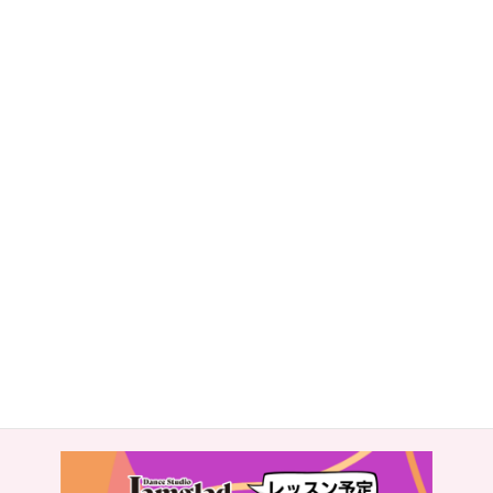
・部屋にある利用名簿に名前を記入します。
・料金を支払います。
・準備（着替え）などをしてレッスン時間まで待ちます（更衣室
あります）
持ち物
・運動靴（裸足でも構いません）
・動ける服（着替え）
・タオルや汗拭きシート
・飲み物
#Jamglad
#jamgladdance
#dancestudiojamglad
#ジャムグラッドダン
ス