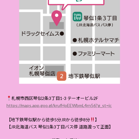
札幌市西区琴似2条3丁目1-3 テーオービル2F
https://maps.app.goo.gl/krufHoEEWbmL4rn56?g_st=ic
【地下鉄琴似駅から徒歩5分JRから徒歩8分
】
【JR北海道バス 琴似1条3丁目バス停 道路渡って正面】