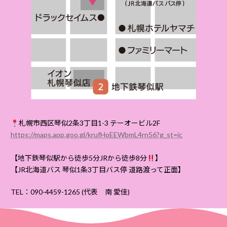
札幌市西区琴似2条3丁目1-3 テーオービル2F
https://maps.app.goo.gl/krufHoEEWbmL4rn56?g_st=ic
【地下鉄琴似駅から徒歩5分JRから徒歩8分
】
【JR北海道バス 琴似1条3丁目バス停 道路渡って正面】
TEL：090-4459-1265 (代表 南 愛佳)