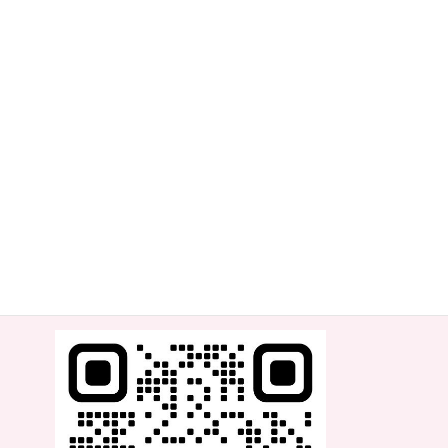
Jamgladの新しい一歩となる記念の日を、ぜひ一緒に迎えましょう
･゜ﾟ･
.:*･' *::
･゜ﾟ･
ダンス スタジオ ジャムグラッド
Dance Studio Jamglad
@dance_studio_jamglad
障がいのある方やご高齢の方、キッズから100歳を越える方まで
幅広い人を対象にしたレッスンと
札幌近郊保育園や福祉施設へ出張ダンスレッスン展開中！
＼より素早くJamgladの情報を知りたい方は是非ご登録を！／
公式LINE：
https://lin.ee/Uvnv04h